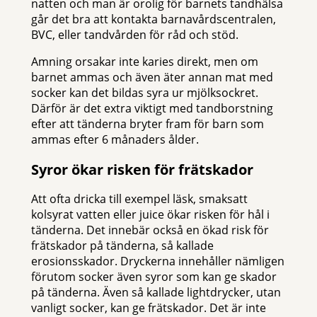
natten och man är orolig för barnets tandhälsa
går det bra att kontakta barnavårdscentralen,
BVC, eller tandvården för råd och stöd.
Amning orsakar inte karies direkt, men om
barnet ammas och även äter annan mat med
socker kan det bildas syra ur mjölksockret.
Därför är det extra viktigt med tandborstning
efter att tänderna bryter fram för barn som
ammas efter 6 månaders ålder.
Syror ökar risken för frätskador
Att ofta dricka till exempel läsk, smaksatt
kolsyrat vatten eller juice ökar risken för hål i
tänderna. Det innebär också en ökad risk för
frätskador på tänderna, så kallade
erosionsskador. Dryckerna innehåller nämligen
förutom socker även syror som kan ge skador
på tänderna. Även så kallade lightdrycker, utan
vanligt socker, kan ge frätskador. Det är inte