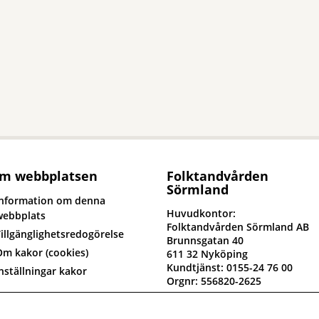
m webbplatsen
Folktandvården
Sörmland
Information om denna
Huvudkontor:
webbplats
Folktandvården Sörmland AB
illgänglighetsredogörelse
Brunnsgatan 40
Om kakor (cookies)
611 32 Nyköping
Kundtjänst: 0155-24 76 00
nställningar kakor
Orgnr: 556820-2625
yck till om oss
Fakturaadress: