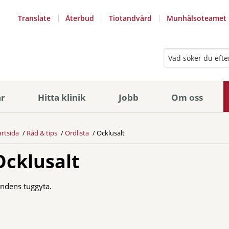
Translate
Återbud
Tiotandvård
Munhälsoteamet
ar
Hitta klinik
Jobb
Om oss
artsida
Råd & tips
Ordlista
Ocklusalt
Ocklusalt
ndens tuggyta.