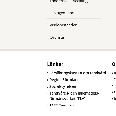
Tändernas utveckling
Utslagen tand
Visdomständer
Ordlista
Länkar
O
Försäkringskassan om tandvård
Region Sörmland
T
Socialstyrelsen
Tandvårds- och läkemedels-
förmånsverket (TLV)
I
1177 Tandvård
T