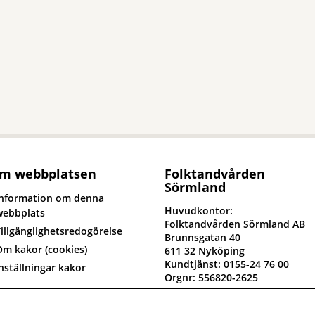
m webbplatsen
Folktandvården
Sörmland
Information om denna
Huvudkontor:
webbplats
Folktandvården Sörmland AB
illgänglighetsredogörelse
Brunnsgatan 40
Om kakor (cookies)
611 32 Nyköping
Kundtjänst: 0155-24 76 00
nställningar kakor
Orgnr: 556820-2625
yck till om oss
Fakturaadress: