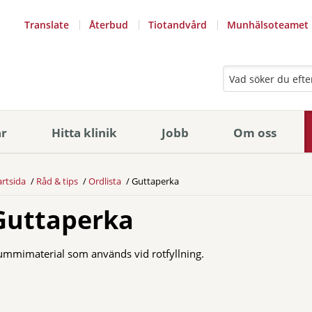
Translate
Återbud
Tiotandvård
Munhälsoteamet
ar
Hitta klinik
Jobb
Om oss
artsida
Råd & tips
Ordlista
Guttaperka
Guttaperka
mmimaterial som används vid rotfyllning.