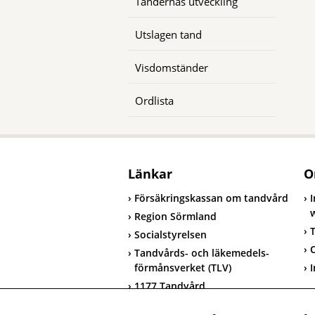
Tändernas utveckling
Utslagen tand
Visdomständer
Ordlista
Länkar
O
Försäkringskassan om tandvård
Region Sörmland
T
Socialstyrelsen
Tandvårds- och läkemedels-
förmånsverket (TLV)
I
1177 Tandvård
T