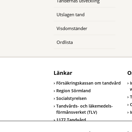
Tändernas utveckling
Utslagen tand
Visdomständer
Ordlista
Länkar
O
Försäkringskassan om tandvård
Region Sörmland
T
Socialstyrelsen
Tandvårds- och läkemedels-
förmånsverket (TLV)
I
1177 Tandvård
T