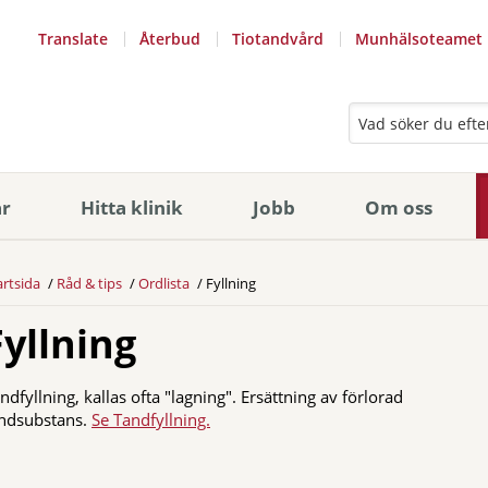
Translate
Återbud
Tiotandvård
Munhälsoteamet
ar
Hitta klinik
Jobb
Om oss
artsida
Råd & tips
Ordlista
Fyllning
Fyllning
ndfyllning, kallas ofta "lagning". Ersättning av förlorad
ndsubstans.
Se Tandfyllning.