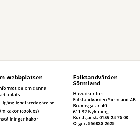
m webbplatsen
Folktandvården
Sörmland
Information om denna
Huvudkontor:
webbplats
Folktandvården Sörmland AB
illgänglighetsredogörelse
Brunnsgatan 40
Om kakor (cookies)
611 32 Nyköping
Kundtjänst: 0155-24 76 00
nställningar kakor
Orgnr: 556820-2625
yck till om oss
Fakturaadress: