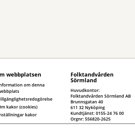
m webbplatsen
Folktandvården
Sörmland
Information om denna
Huvudkontor:
webbplats
Folktandvården Sörmland AB
illgänglighetsredogörelse
Brunnsgatan 40
Om kakor (cookies)
611 32 Nyköping
Kundtjänst: 0155-24 76 00
nställningar kakor
Orgnr: 556820-2625
yck till om oss
Fakturaadress: