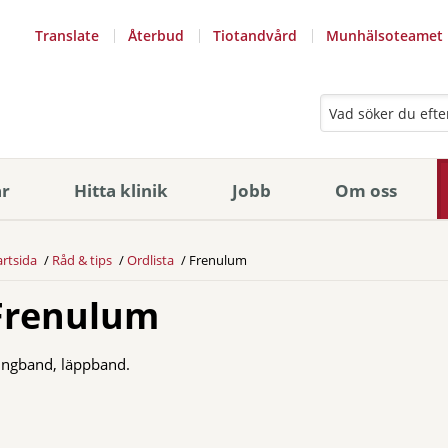
Translate
Återbud
Tiotandvård
Munhälsoteamet
ar
Hitta klinik
Jobb
Om oss
artsida
Råd & tips
Ordlista
Frenulum
Frenulum
ngband, läppband.