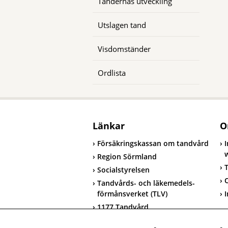
Tändernas utveckling
Utslagen tand
Visdomständer
Ordlista
Länkar
O
Försäkringskassan om tandvård
Region Sörmland
T
Socialstyrelsen
Tandvårds- och läkemedels-
förmånsverket (TLV)
I
1177 Tandvård
T