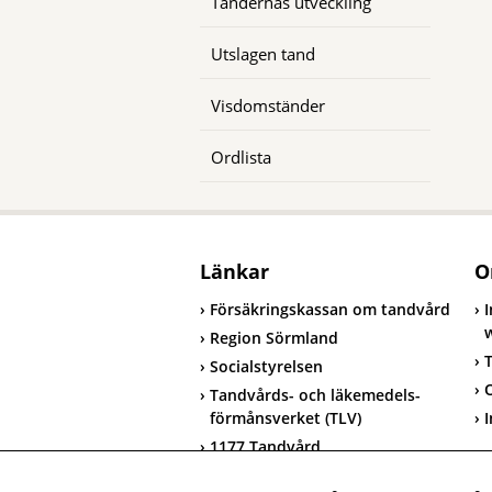
Tändernas utveckling
Utslagen tand
Visdomständer
Ordlista
Länkar
O
Försäkringskassan om tandvård
Region Sörmland
T
Socialstyrelsen
Tandvårds- och läkemedels-
förmånsverket (TLV)
I
1177 Tandvård
T