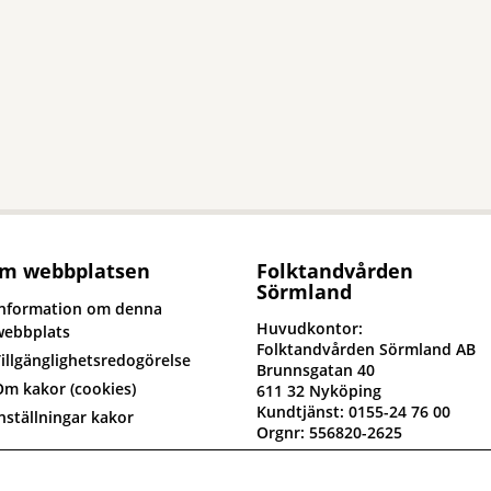
m webbplatsen
Folktandvården
Sörmland
Information om denna
Huvudkontor:
webbplats
Folktandvården Sörmland AB
illgänglighetsredogörelse
Brunnsgatan 40
Om kakor (cookies)
611 32 Nyköping
Kundtjänst: 0155-24 76 00
nställningar kakor
Orgnr: 556820-2625
yck till om oss
Fakturaadress: