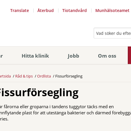
Translate
Återbud
Tiotandvård
Munhälsoteamet
ar
Hitta klinik
Jobb
Om oss
artsida
Råd & tips
Ordlista
Fissurförsegling
Fissurförsegling
r fårorna eller groparna i tandens tuggytor täcks med en
nnflytande plast för att utestänga bakterier och därmed förebygg
ries.