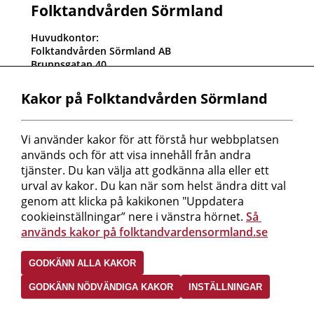
Folktandvården Sörmland
Huvudkontor:
Folktandvården Sörmland AB
Brunnsgatan 40
611 32 Nyköping
Kundtjänst: 0155-24 76 00
Kakor på Folktandvården Sörmland
Orgnr: 556820-2625
Fakturaadress:
Vi använder kakor för att förstå hur webbplatsen 
Folktandvården Sörmland AB
används och för att visa innehåll från andra 
Box 543
611 10 Nyköping
tjänster. Du kan välja att godkänna alla eller ett 
Referenskod måste finnas på fakturan!
urval av kakor. Du kan när som helst ändra ditt val 
Peppol-id: 0007:5568202625
genom att klicka på kakikonen "Uppdatera 
cookieinställningar” nere i vänstra hörnet. 
Så 
Mer information om oss hittar du här!
används kakor på folktandvardensormland.se
Följ oss i sociala medier
GODKÄNN ALLA KAKOR
GODKÄNN NÖDVÄNDIGA KAKOR
INSTÄLLNINGAR