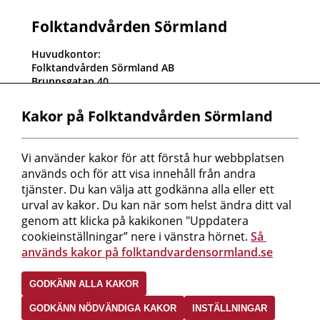
Folktandvården Sörmland
Huvudkontor:
Folktandvården Sörmland AB
Brunnsgatan 40
611 32 Nyköping
Kundtjänst: 0155-24 76 00
Kakor på Folktandvården Sörmland
Orgnr: 556820-2625
Fakturaadress:
Vi använder kakor för att förstå hur webbplatsen 
Folktandvården Sörmland AB
används och för att visa innehåll från andra 
Box 543
611 10 Nyköping
tjänster. Du kan välja att godkänna alla eller ett 
Referenskod måste finnas på fakturan!
urval av kakor. Du kan när som helst ändra ditt val 
Peppol-id: 0007:5568202625
genom att klicka på kakikonen "Uppdatera 
cookieinställningar” nere i vänstra hörnet. 
Så 
Mer information om oss hittar du här!
används kakor på folktandvardensormland.se
Följ oss i sociala medier
GODKÄNN ALLA KAKOR
GODKÄNN NÖDVÄNDIGA KAKOR
INSTÄLLNINGAR