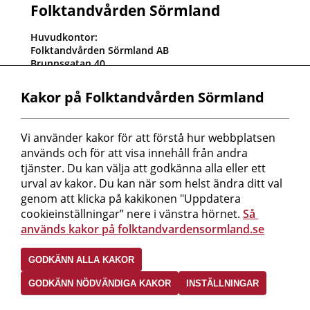
Folktandvården Sörmland
Huvudkontor:
Folktandvården Sörmland AB
Brunnsgatan 40
611 32 Nyköping
Kundtjänst: 0155-24 76 00
Kakor på Folktandvården Sörmland
Orgnr: 556820-2625
Fakturaadress:
Vi använder kakor för att förstå hur webbplatsen 
Folktandvården Sörmland AB
används och för att visa innehåll från andra 
Box 543
611 10 Nyköping
tjänster. Du kan välja att godkänna alla eller ett 
Referenskod måste finnas på fakturan!
urval av kakor. Du kan när som helst ändra ditt val 
Peppol-id: 0007:5568202625
genom att klicka på kakikonen "Uppdatera 
cookieinställningar” nere i vänstra hörnet. 
Så 
Mer information om oss hittar du här!
används kakor på folktandvardensormland.se
Följ oss i sociala medier
GODKÄNN ALLA KAKOR
GODKÄNN NÖDVÄNDIGA KAKOR
INSTÄLLNINGAR