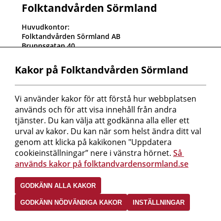
Folktandvården Sörmland
Huvudkontor:
Folktandvården Sörmland AB
Brunnsgatan 40
611 32 Nyköping
Kundtjänst: 0155-24 76 00
Kakor på Folktandvården Sörmland
Orgnr: 556820-2625
Fakturaadress:
Vi använder kakor för att förstå hur webbplatsen 
Folktandvården Sörmland AB
används och för att visa innehåll från andra 
Box 543
611 10 Nyköping
tjänster. Du kan välja att godkänna alla eller ett 
Referenskod måste finnas på fakturan!
urval av kakor. Du kan när som helst ändra ditt val 
Peppol-id: 0007:5568202625
genom att klicka på kakikonen "Uppdatera 
cookieinställningar” nere i vänstra hörnet. 
Så 
Mer information om oss hittar du här!
används kakor på folktandvardensormland.se
Följ oss i sociala medier
GODKÄNN ALLA KAKOR
GODKÄNN NÖDVÄNDIGA KAKOR
INSTÄLLNINGAR