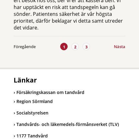
ert besök hos oss, ber vi er att kassera den. Vi
har upptäckt en risk att tandspegeln kan gå
sönder. Patientens säkerhet är vår högsta
prioritet, därför beklagar vi detta samt utreder
det vidare.
Föregående
Nästa
1
2
3
Länkar
Försäkringskassan om tandvård
Region Sörmland
Socialstyrelsen
Tandvårds- och läkemedels-förmånsverket (TLV)
1177 Tandvård