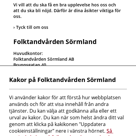
Vi vill att du ska få en bra upplevelse hos oss och
att du ska bli nöjd. Därför är dina åsikter viktiga för
oss.
Tyck till om oss
Folktandvården Sörmland
Huvudkontor:
Folktandvården Sörmland AB
Brunnsgatan 40
611 32 Nyköping
Kundtjänst: 0155-24 76 00
Kakor på Folktandvården Sörmland
Orgnr: 556820-2625
Fakturaadress:
Vi använder kakor för att förstå hur webbplatsen 
Folktandvården Sörmland AB
används och för att visa innehåll från andra 
Box 543
611 10 Nyköping
tjänster. Du kan välja att godkänna alla eller ett 
Referenskod måste finnas på fakturan!
urval av kakor. Du kan när som helst ändra ditt val 
Peppol-id: 0007:5568202625
genom att klicka på kakikonen "Uppdatera 
cookieinställningar” nere i vänstra hörnet. 
Så 
Mer information om oss hittar du här!